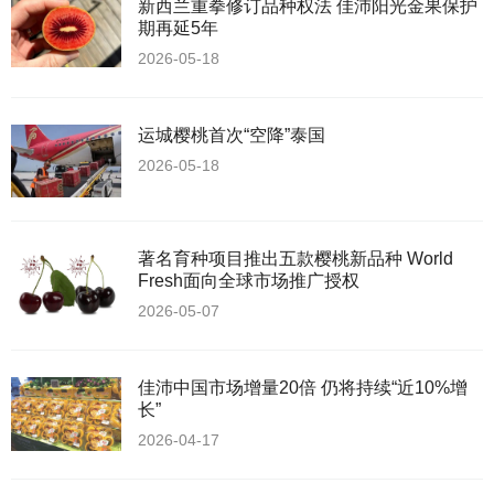
新西兰重拳修订品种权法 佳沛阳光金果保护
期再延5年
2026-05-18
运城樱桃首次“空降”泰国
2026-05-18
著名育种项目推出五款樱桃新品种 World
Fresh面向全球市场推广授权
2026-05-07
佳沛中国市场增量20倍 仍将持续“近10%增
长”
2026-04-17