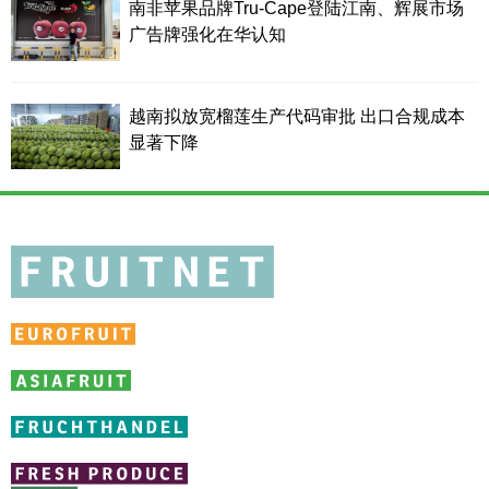
南非苹果品牌Tru-Cape登陆江南、辉展市场
广告牌强化在华认知
越南拟放宽榴莲生产代码审批 出口合规成本
显著下降