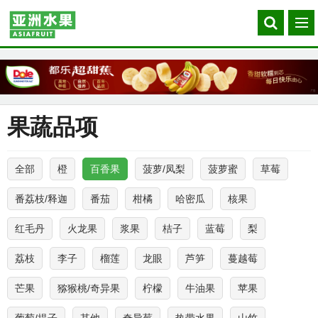
Search
菜
our
单
site
果蔬品项
全部
橙
百香果
菠萝/凤梨
菠萝蜜
草莓
番荔枝/释迦
番茄
柑橘
哈密瓜
核果
红毛丹
火龙果
浆果
桔子
蓝莓
梨
荔枝
李子
榴莲
龙眼
芦笋
蔓越莓
芒果
猕猴桃/奇异果
柠檬
牛油果
苹果