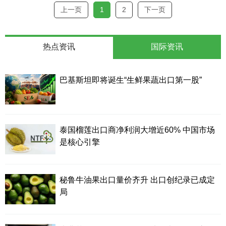
上一页
1
2
下一页
热点资讯
国际资讯
巴基斯坦即将诞生“生鲜果蔬出口第一股”
泰国榴莲出口商净利润大增近60% 中国市场
是核心引擎
秘鲁牛油果出口量价齐升 出口创纪录已成定
局