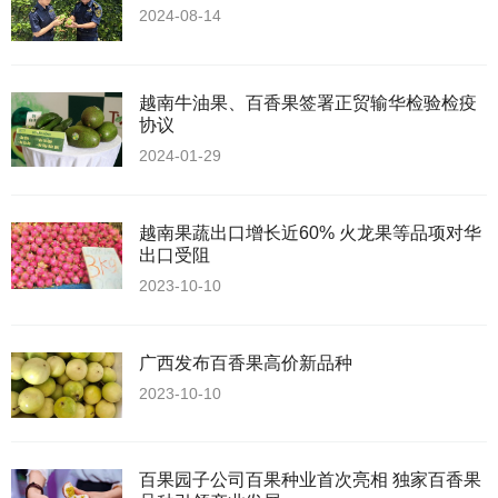
2024-08-14
越南牛油果、百香果签署正贸输华检验检疫
协议
2024-01-29
越南果蔬出口增长近60% 火龙果等品项对华
出口受阻
2023-10-10
广西发布百香果高价新品种
2023-10-10
百果园子公司百果种业首次亮相 独家百香果