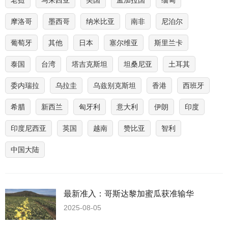
老挝
马来西亚
美国
孟加拉国
缅甸
摩洛哥
墨西哥
纳米比亚
南非
尼泊尔
葡萄牙
其他
日本
塞尔维亚
斯里兰卡
泰国
台湾
塔吉克斯坦
坦桑尼亚
土耳其
委内瑞拉
乌拉圭
乌兹别克斯坦
香港
西班牙
希腊
新西兰
匈牙利
意大利
伊朗
印度
印度尼西亚
英国
越南
赞比亚
智利
中国大陆
最新准入：哥斯达黎加蜜瓜获准输华
2025-08-05