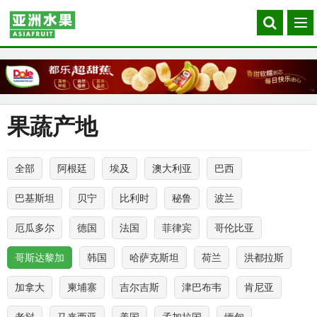
Search
菜
our
单
site
果蔬产地
全部
阿根廷
埃及
澳大利亚
巴西
巴基斯坦
贝宁
比利时
秘鲁
波兰
厄瓜多尔
德国
法国
菲律宾
哥伦比亚
哥斯达黎加
韩国
哈萨克斯坦
荷兰
洪都拉斯
加拿大
柬埔寨
吉尔吉斯
津巴布韦
肯尼亚