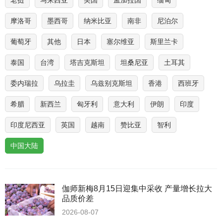
老挝
马来西亚
美国
孟加拉国
缅甸
摩洛哥
墨西哥
纳米比亚
南非
尼泊尔
葡萄牙
其他
日本
塞尔维亚
斯里兰卡
泰国
台湾
塔吉克斯坦
坦桑尼亚
土耳其
委内瑞拉
乌拉圭
乌兹别克斯坦
香港
西班牙
希腊
新西兰
匈牙利
意大利
伊朗
印度
印度尼西亚
英国
越南
赞比亚
智利
中国大陆
伽师新梅8月15日迎集中采收 产量增长拉大
品质价差
2026-08-07