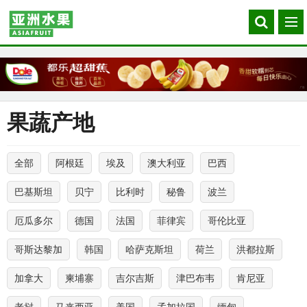
Search
菜
our
单
site
果蔬产地
全部
阿根廷
埃及
澳大利亚
巴西
巴基斯坦
贝宁
比利时
秘鲁
波兰
厄瓜多尔
德国
法国
菲律宾
哥伦比亚
哥斯达黎加
韩国
哈萨克斯坦
荷兰
洪都拉斯
加拿大
柬埔寨
吉尔吉斯
津巴布韦
肯尼亚