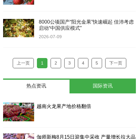
8000公顷国产“阳光金果”快速崛起 佳沛考虑
启动“中国供应模式”
2026-07-09
上一页
1
2
3
4
5
下一页
热点资讯
国际资讯
越南火龙果产地价格翻倍
伽师新梅8月15日迎集中采收 产量增长拉大品