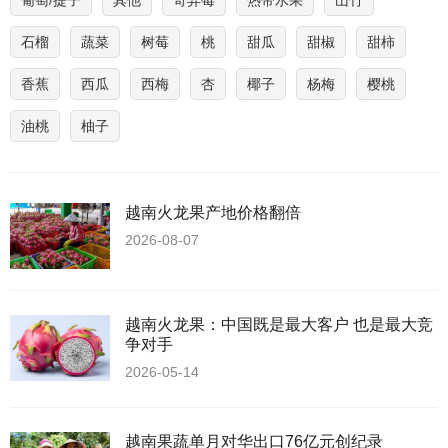
葡萄/提子
其他
奇异莓
热带水果
山竹
石榴
蔬菜
树莓
桃
甜瓜
甜椒
甜柿
香蕉
西瓜
西梅
杏
椰子
杨梅
樱桃
油桃
柚子
越南火龙果产地价格翻倍
2026-08-07
越南火龙果：中国既是最大客户 也是最大竞
争对手
2026-05-14
越南果蔬单月对华出口76亿元创纪录