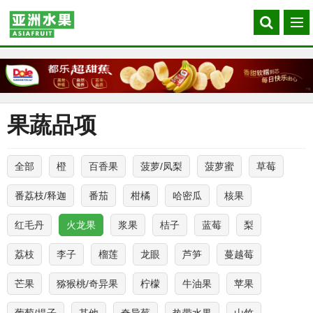
Search
菜
our
单
site
果蔬品项
全部
橙
百香果
菠萝/凤梨
菠萝蜜
草莓
番荔枝/释迦
番茄
柑橘
哈密瓜
核果
红毛丹
火龙果
浆果
桔子
蓝莓
梨
荔枝
李子
榴莲
龙眼
芦笋
蔓越莓
芒果
猕猴桃/奇异果
柠檬
牛油果
苹果