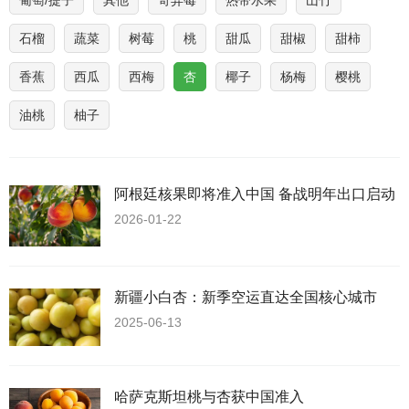
葡萄/提子
其他
奇异莓
热带水果
山竹
石榴
蔬菜
树莓
桃
甜瓜
甜椒
甜柿
香蕉
西瓜
西梅
杏
椰子
杨梅
樱桃
油桃
柚子
阿根廷核果即将准入中国 备战明年出口启动
2026-01-22
新疆小白杏：新季空运直达全国核心城市
2025-06-13
哈萨克斯坦桃与杏获中国准入