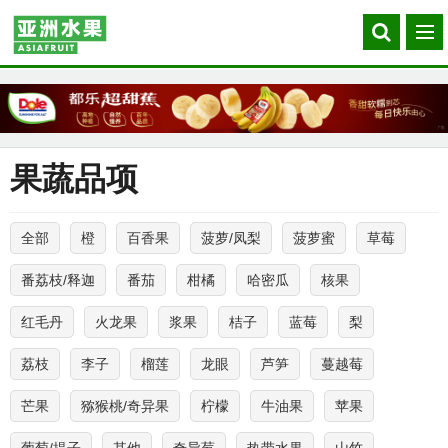
Search
菜
our
单
site
果蔬品项
全部
橙
百香果
菠萝/凤梨
菠萝蜜
草莓
番荔枝/释迦
番茄
柑橘
哈密瓜
核果
红毛丹
火龙果
浆果
桔子
蓝莓
梨
荔枝
李子
榴莲
龙眼
芦笋
蔓越莓
芒果
猕猴桃/奇异果
柠檬
牛油果
苹果