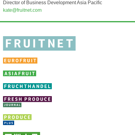
Director of Business Development Asia Pacific
kate@fruitnet.com