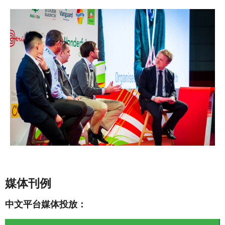
媒体刊例
中文平台媒体投放：