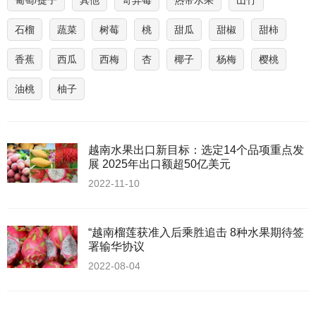
葡萄/提子
其他
奇异莓
热带水果
山竹
石榴
蔬菜
树莓
桃
甜瓜
甜椒
甜柿
香蕉
西瓜
西梅
杏
椰子
杨梅
樱桃
油桃
柚子
越南水果出口新目标：选定14个品项重点发
展 2025年出口额超50亿美元
2022-11-10
“越南榴莲获准入后乘胜追击 8种水果期待签
署输华协议
2022-08-04