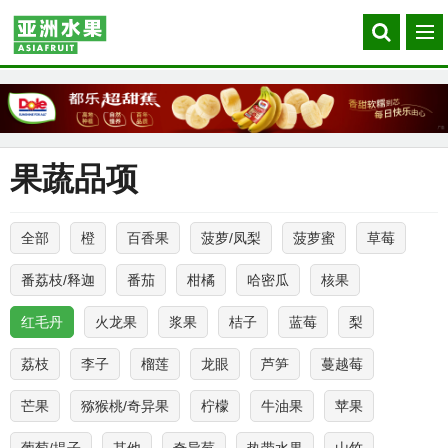
Search
菜
our
单
site
果蔬品项
全部
橙
百香果
菠萝/凤梨
菠萝蜜
草莓
番荔枝/释迦
番茄
柑橘
哈密瓜
核果
红毛丹
火龙果
浆果
桔子
蓝莓
梨
荔枝
李子
榴莲
龙眼
芦笋
蔓越莓
芒果
猕猴桃/奇异果
柠檬
牛油果
苹果