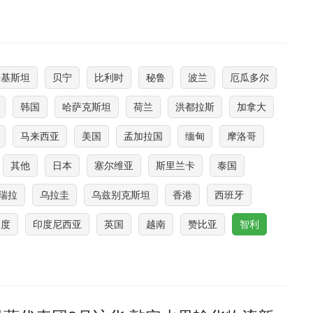
巴基斯坦
贝宁
比利时
秘鲁
波兰
厄瓜多尔
韩国
哈萨克斯坦
荷兰
洪都拉斯
加拿大
马来西亚
美国
孟加拉国
缅甸
摩洛哥
其他
日本
塞尔维亚
斯里兰卡
泰国
瑞拉
乌拉圭
乌兹别克斯坦
香港
西班牙
印度
印度尼西亚
英国
越南
赞比亚
智利