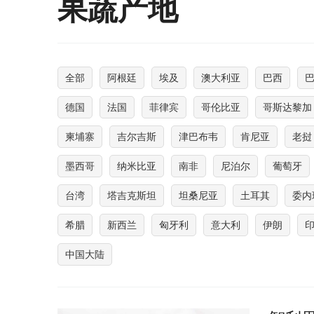
果蔬产地
全部
阿根廷
埃及
澳大利亚
巴西
德国
法国
菲律宾
哥伦比亚
哥斯达黎加
柬埔寨
吉尔吉斯
津巴布韦
肯尼亚
老挝
墨西哥
纳米比亚
南非
尼泊尔
葡萄牙
台湾
塔吉克斯坦
坦桑尼亚
土耳其
委内
希腊
新西兰
匈牙利
意大利
伊朗
中国大陆