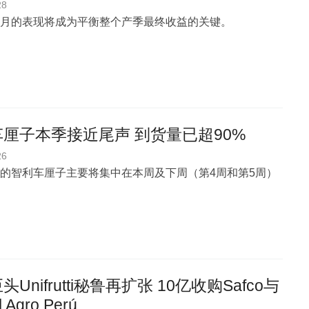
28
月的表现将成为平衡整个产季最终收益的关键。
厘子本季接近尾声 到货量已超90%
26
的智利车厘子主要将集中在本周及下周（第4周和第5周）
Unifrutti秘鲁再扩张 10亿收购Safco与
l Agro Perú