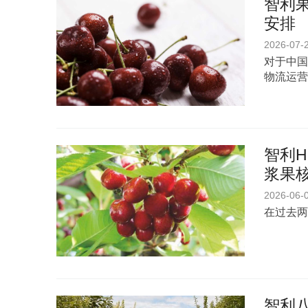
智利
安排
2026-07-
对于中国
物流运营
智利H
浆果
2026-06-
在过去两
智利八