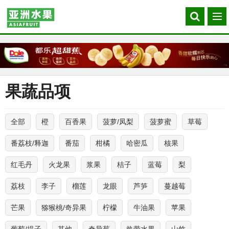
Search
菜
our
单
site
果蔬品项
全部
橙
百香果
菠萝/凤梨
菠萝蜜
草莓
番荔枝/释迦
番茄
柑橘
哈密瓜
核果
红毛丹
火龙果
浆果
桔子
蓝莓
梨
荔枝
李子
榴莲
龙眼
芦笋
蔓越莓
芒果
猕猴桃/奇异果
柠檬
牛油果
苹果