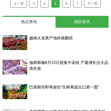
上一页
3
4
5
6
7
下一页
热点资讯
国际资讯
越南火龙果产地价格翻倍
伽师新梅8月15日迎集中采收 产量增长拉大品
质价差
巴基斯坦即将诞生“生鲜果蔬出口第一股”