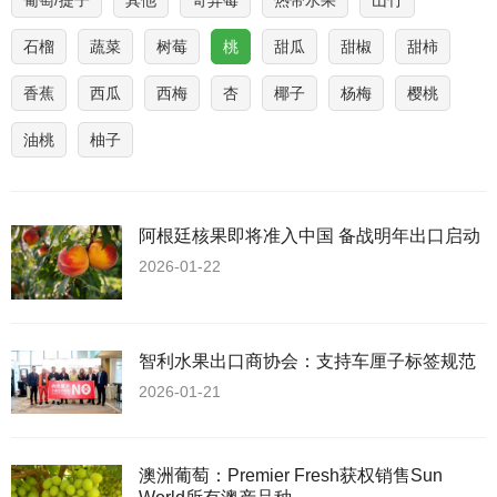
葡萄/提子
其他
奇异莓
热带水果
山竹
石榴
蔬菜
树莓
桃
甜瓜
甜椒
甜柿
香蕉
西瓜
西梅
杏
椰子
杨梅
樱桃
油桃
柚子
阿根廷核果即将准入中国 备战明年出口启动
2026-01-22
智利水果出口商协会：支持车厘子标签规范
2026-01-21
澳洲葡萄：Premier Fresh获权销售Sun