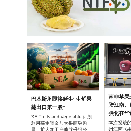
南非苹果品
巴基斯坦即将诞生“生鲜果
陆江南、辉展
蔬出口第一股”
强化在华
SE Fruits and Vegetable 计划
本次投放
利用募集资金加大果蔬采购
州江南水
量、扩大加工产能并升级冷链