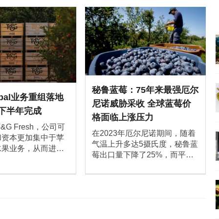
秘鲁蓝莓：75年来最强厄尔
lobal业务重组落地
尼诺威胁采收 全球蓝莓价
下半年完成
格面临上涨压力
&G Fresh，公司可
在2023年厄尔尼诺期间，随着
和资本更加集中于苹
气温上升多达5摄氏度，秘鲁蓝
水果业务，从而进一
莓出口量下降了25%，而平均
场份额，实现股东价
出口价格暴涨了约75%。
化。