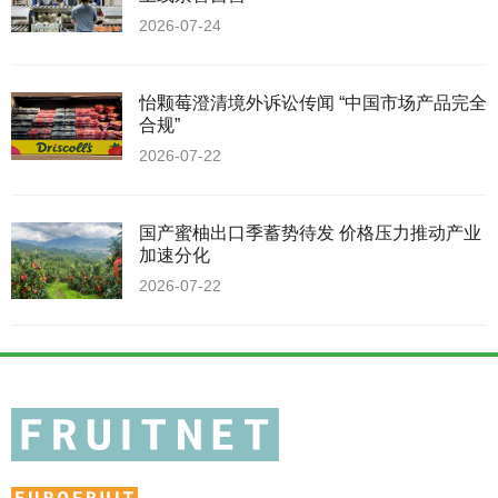
2026-07-24
怡颗莓澄清境外诉讼传闻 “中国市场产品完全
合规”
2026-07-22
国产蜜柚出口季蓄势待发 价格压力推动产业
加速分化
2026-07-22