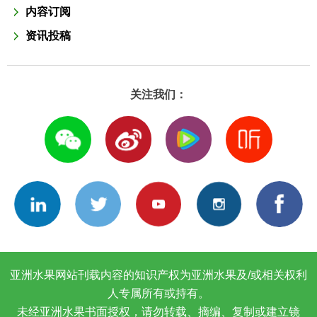
内容订阅
资讯投稿
关注我们：
亚洲水果网站刊载内容的知识产权为亚洲水果及/或相关权利
人专属所有或持有。
未经亚洲水果书面授权，请勿转载、摘编、复制或建立镜