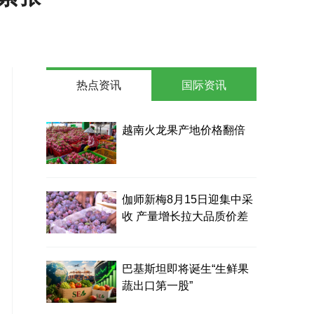
热点资讯
国际资讯
越南火龙果产地价格翻倍
伽师新梅8月15日迎集中采
收 产量增长拉大品质价差
巴基斯坦即将诞生“生鲜果
蔬出口第一股”