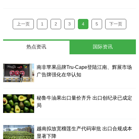
上一页
1
2
3
4
5
下一页
热点资讯
国际资讯
南非苹果品牌Tru-Cape登陆江南、辉展市场
广告牌强化在华认知
秘鲁牛油果出口量价齐升 出口创纪录已成定
局
越南拟放宽榴莲生产代码审批 出口合规成本
显著下降