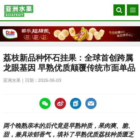
Search
菜
our
单
site
荔枝新品种怀石挂果：全球首创跨属
龙眼基因 早熟优质颠覆传统市面单品
亚洲水果
日期：2026-06-03
https://asiafruitchina.net/32107.html
两个晚熟亲本的后代竟是早熟种质，果肉爽、脆、
甜，兼具浓郁香气，填补了早熟优质荔枝种质匮乏