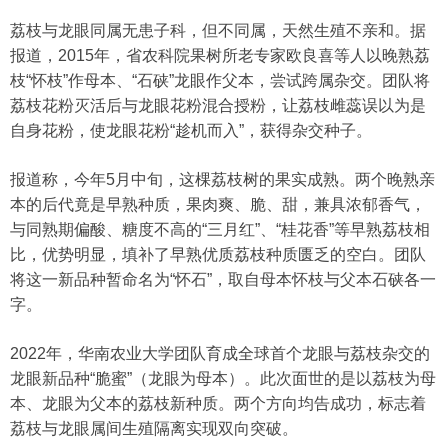
荔枝与龙眼同属无患子科，但不同属，天然生殖不亲和。据
报道，2015年，省农科院果树所老专家欧良喜等人以晚熟荔
枝“怀枝”作母本、“石硖”龙眼作父本，尝试跨属杂交。团队将
荔枝花粉灭活后与龙眼花粉混合授粉，让荔枝雌蕊误以为是
自身花粉，使龙眼花粉“趁机而入”，获得杂交种子。
报道称，今年5月中旬，这棵荔枝树的果实成熟。两个晚熟亲
本的后代竟是早熟种质，果肉爽、脆、甜，兼具浓郁香气，
与同熟期偏酸、糖度不高的“三月红”、“桂花香”等早熟荔枝相
比，优势明显，填补了早熟优质荔枝种质匮乏的空白。团队
将这一新品种暂命名为“怀石”，取自母本怀枝与父本石硖各一
字。
2022年，华南农业大学团队育成全球首个龙眼与荔枝杂交的
龙眼新品种“脆蜜”（龙眼为母本）。此次面世的是以荔枝为母
本、龙眼为父本的荔枝新种质。两个方向均告成功，标志着
荔枝与龙眼属间生殖隔离实现双向突破。