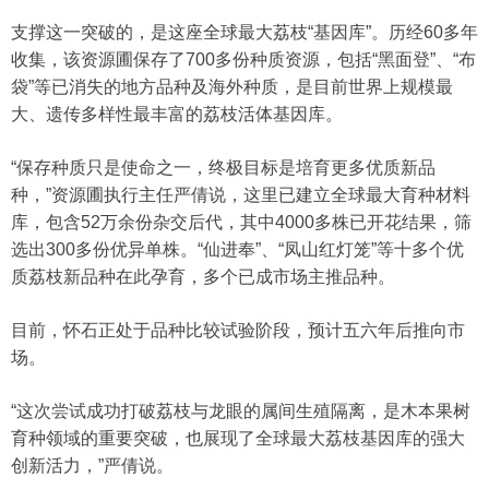
支撑这一突破的，是这座全球最大荔枝“基因库”。历经60多年
收集，该资源圃保存了700多份种质资源，包括“黑面登”、“布
袋”等已消失的地方品种及海外种质，是目前世界上规模最
大、遗传多样性最丰富的荔枝活体基因库。
“保存种质只是使命之一，终极目标是培育更多优质新品
种，”资源圃执行主任严倩说，这里已建立全球最大育种材料
库，包含52万余份杂交后代，其中4000多株已开花结果，筛
选出300多份优异单株。“仙进奉”、“凤山红灯笼”等十多个优
质荔枝新品种在此孕育，多个已成市场主推品种。
目前，怀石正处于品种比较试验阶段，预计五六年后推向市
场。
“这次尝试成功打破荔枝与龙眼的属间生殖隔离，是木本果树
育种领域的重要突破，也展现了全球最大荔枝基因库的强大
创新活力，”严倩说。