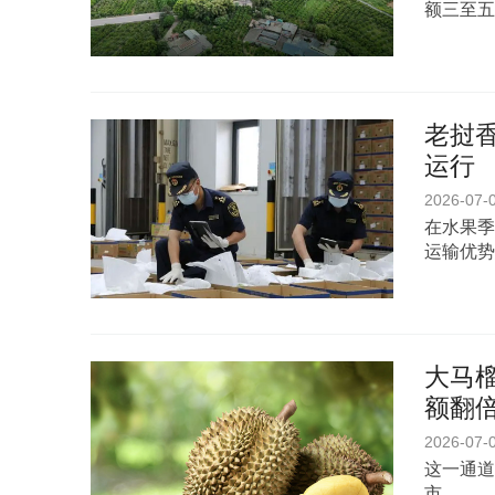
额三至五
老挝香
运行
2026-07-
在水果季
运输优势
大马榴
额翻
2026-07-
这一通道
市。