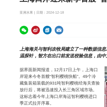
亚洲水果
日期：2024-12-18
https://asiafruitchina.net/29074.html
上海海关与智利农牧局建立了一种数据信息
温探针，智方在出口前发送校验信息，由中
据界面新闻报道，12月17日上午，上海口
岸迎来今冬首艘“智利樱桃快船”。49个冷
藏集装箱装载的931吨智利樱桃经海关查验
放行后，将被迅速投入长三角区域市场。
这标志着今年上海口岸海运智利樱桃进口
季正式拉开序幕。