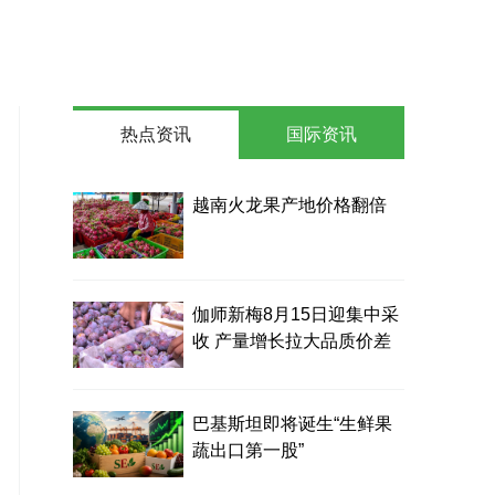
热点资讯
国际资讯
越南火龙果产地价格翻倍
伽师新梅8月15日迎集中采
收 产量增长拉大品质价差
巴基斯坦即将诞生“生鲜果
蔬出口第一股”