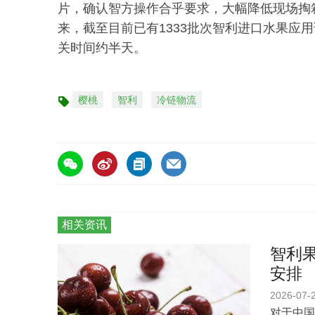
片，确认智方操作合乎要求，大幅降低现场掏
来，截至目前已有1333批次智利进口水果应
关时间约半天。
樱桃
智利
冷链物流
标
签
相关资讯
智利
安排
2026-07-
对于中国