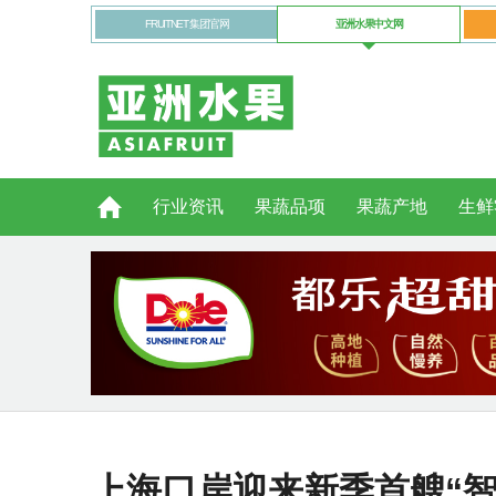
FRUITNET 集团官网
亚洲水果中文网
行业资讯
果蔬品项
果蔬产地
生鲜
上海口岸迎来新季首艘“智