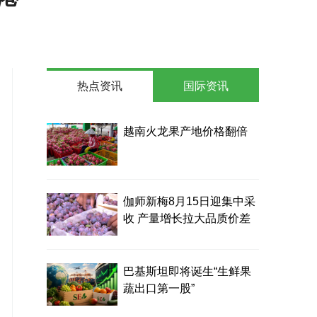
热点资讯
国际资讯
越南火龙果产地价格翻倍
伽师新梅8月15日迎集中采
收 产量增长拉大品质价差
巴基斯坦即将诞生“生鲜果
蔬出口第一股”