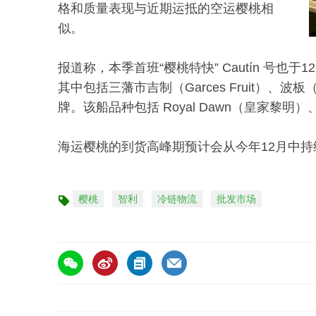
格和质量表现与近期运抵的空运樱桃相
似。
报道称，本季首班“樱桃特快” Cautín 号
其中包括三藩市吉制（Garces Fruit）、波板（
牌。该船品种包括 Royal Dawn（皇家黎明）、桑提
海运樱桃的到货高峰期预计会从今年12月中持
樱桃
智利
冷链物流
批发市场
标
签