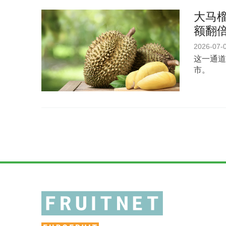
大马榴
额翻
2026-07-
这一通道
市。