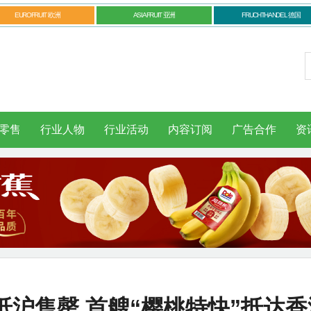
EUROFRUIT 欧洲
ASIAFRUIT 亚洲
FRUCHTHANDEL 德国
零售
行业人物
行业活动
内容订阅
广告合作
资
沪售罄 首艘“樱桃特快”抵达香