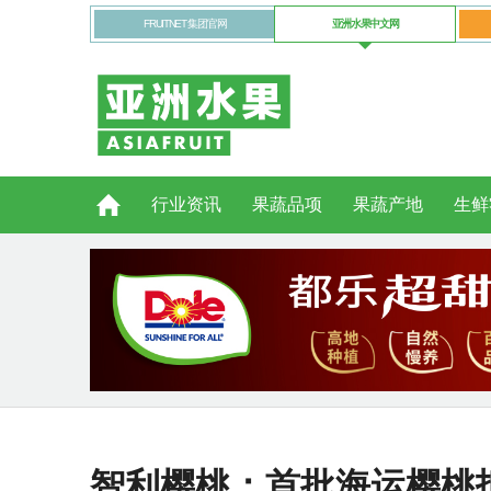
FRUITNET 集团官网
亚洲水果中文网
行业资讯
果蔬品项
果蔬产地
生鲜
智利樱桃：首批海运樱桃抵