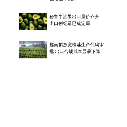
秘鲁牛油果出口量价齐升
出口创纪录已成定局
越南拟放宽榴莲生产代码审
批 出口合规成本显著下降