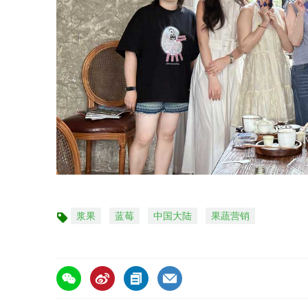
浆果
蓝莓
中国大陆
果蔬营销
标
签