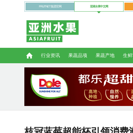
FRUITNET 集团官网
亚洲水果中文网
行业资讯
果蔬品项
果蔬产地
生鲜
枝冠蓝莓超能杯引领消费