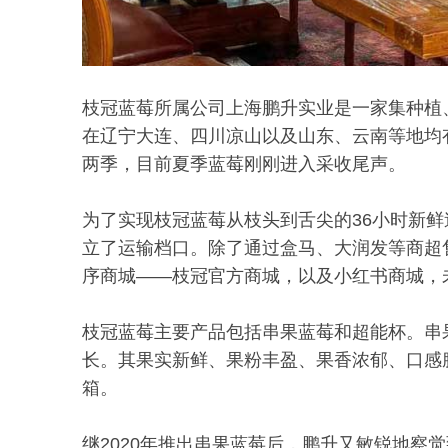
枝冠蓝莓所属公司上海鹏升实业是一家集种植
在辽宁大连、四川凉山以及山东、云南等地均
两季，目前夏季蓝莓刚刚进入采收尾声。
为了实现枝冠蓝莓从枝头到舌尖的36小时新
立了运输档口。除了通过盒马、大润发等商超
序商城——枝冠官方商城，以及小红书商城，
枝冠蓝莓主要产品包括串果蓝莓和超能杯。串
长。其果实新鲜、果粉丰盈、果香浓郁、口感
箱。
继2020年推出串果蓝莓后，鹏升又敏锐地察