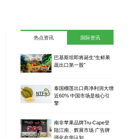
热点资讯
国际资讯
巴基斯坦即将诞生“生鲜果
蔬出口第一股”
泰国榴莲出口商净利润大增
近60% 中国市场是核心引
擎
南非苹果品牌Tru-Cape登
陆江南、辉展市场 广告牌
强化在华认知