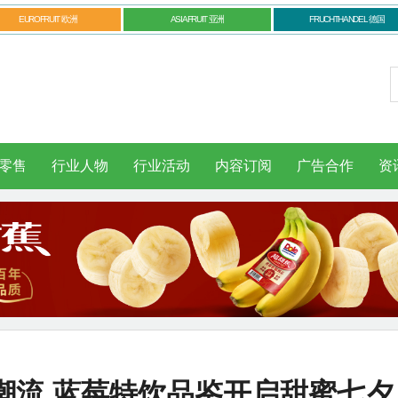
EUROFRUIT 欧洲
ASIAFRUIT 亚洲
FRUCHTHANDEL 德国
零售
行业人物
行业活动
内容订阅
广告合作
资
潮流 蓝莓特饮品鉴开启甜蜜七夕