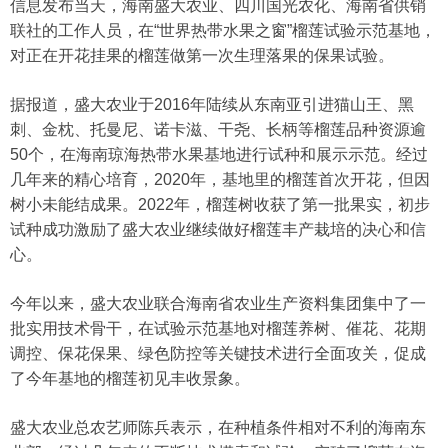
信息发布当天，海南盛大农业、四川国光农化、海南省供销
联社的工作人员，在“世界热带水果之窗”榴莲试验示范基地，
对正在开花挂果的榴莲做第一次生理落果的保果试验。
据报道，盛大农业于2016年陆续从东南亚引进猫山王、黑
刺、金枕、托曼尼、诺卡滋、干尧、长柄等榴莲品种资源逾
50个，在海南琼海热带水果基地进行试种和展示示范。经过
几年来的精心培育，2020年，基地里的榴莲首次开花，但因
树小未能结成果。2022年，榴莲树收获了第一批果实，初步
试种成功激励了盛大农业继续做好榴莲丰产栽培的决心和信
心。
今年以来，盛大农业联合海南省农业生产资料集团集中了一
批实用技术骨干，在试验示范基地对榴莲养树、催花、花期
调控、保花保果、绿色防控等关键技术进行全面攻关，促成
了今年基地的榴莲初见丰收景象。
盛大农业总农艺师陈兵表示，在种植条件相对不利的海南东