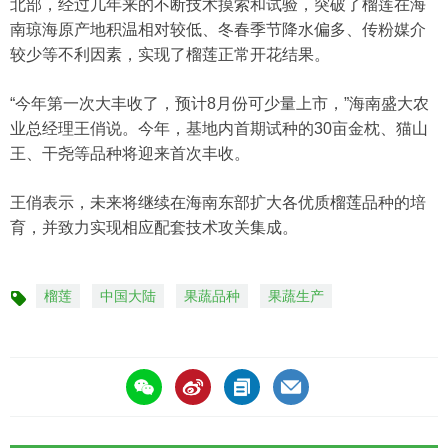
北部，经过几年来的不断技术摸索和试验，突破了榴莲在海
南琼海原产地积温相对较低、冬春季节降水偏多、传粉媒介
较少等不利因素，实现了榴莲正常开花结果。
“今年第一次大丰收了，预计8月份可少量上市，”海南盛大农
业总经理王俏说。今年，基地内首期试种的30亩金枕、猫山
王、干尧等品种将迎来首次丰收。
王俏表示，未来将继续在海南东部扩大各优质榴莲品种的培
育，并致力实现相应配套技术攻关集成。
榴莲
中国大陆
果蔬品种
果蔬生产
标
签