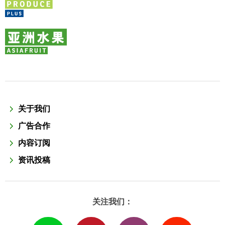
关于我们
广告合作
内容订阅
资讯投稿
关注我们：