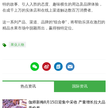
特的故事、引人入胜的态度、趣味横生的周边及品牌体验，
在成千上万的实体店和在线上渠道触达数百万消费者。
这一系列产品、渠道、品牌的“组合拳”，将帮助乐淇在激烈的
精品水果市场中脱颖而出，赢得独特定位。
果业人物
标
签
热点资讯
国际资讯
伽师新梅8月15日迎集中采收 产量增长拉大品
质价差