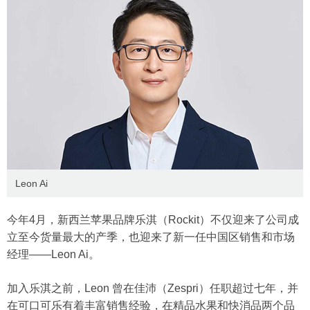
Leon Ai
今年4月，新西兰苹果品牌乐淇（Rockit）不仅迎来了公司成
立至今货量最大的产季，也迎来了新一任中国区销售和市场
经理——Leon Ai。
加入乐淇之前，Leon 曾在佳沛（Zespri）任职超过七年，并
在可口可乐有着丰富销售经验，在精品水果和快消品两个品