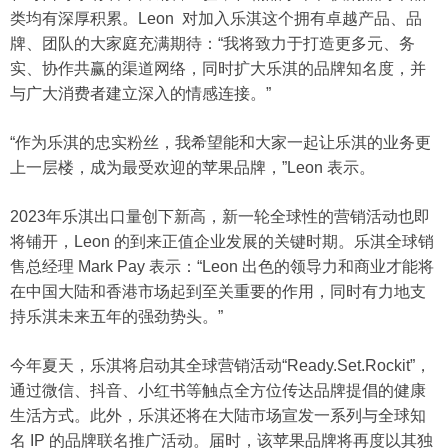
类均有深厚积累。Leon 对加入乐淇这个拥有卓越产品、品
牌、团队的大家庭充满期待：“我将致力于打造更多元、务
实、协作共赢的渠道网络，同时扩大乐淇的品牌知名度，并
与广大消费者建立深入的情感连接。”
“作为乐淇的忠实粉丝，我希望能和大家一起让乐淇的业务更
上一层楼，成为最受欢迎的苹果品牌，”Leon 表示。
2023年乐淇出口量创下新高，新一轮全球性的营销活动也即
将铺开，Leon 的到来正值企业发展的关键时期。乐淇全球销
售总经理 Mark Pay 表示：“Leon 出色的领导力和商业才能将
在中国大陆和香港市场起到至关重要的作用，同时有力地支
持乐淇未来五年的强劲势头。”
今年夏天，乐淇将启动其全球营销活动“Ready.Set.Rockit”，
通过微信、抖音、小红书等触点全方位传达品牌提倡的健康
生活方式。此外，乐淇还将在大陆市场宣发一系列与全球知
名 IP 的品牌联名推广活动。届时，该苹果品牌将再度以其独