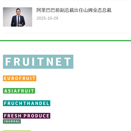
阿里巴巴前副总裁出任山姆业态总裁
2025-10-29