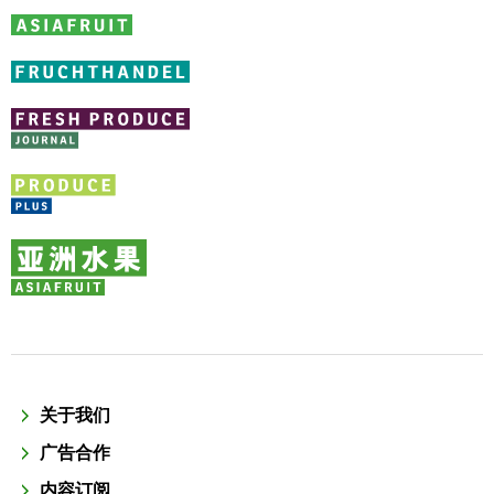
关于我们
广告合作
内容订阅