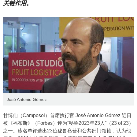
关键作用。
José Antonio Gómez
甘博仙（Camposol）首席执行官 José Antonio Gómez 近日
被《福布斯》（Forbes）评为“秘鲁2023年23人”（23 of 23）
之一。该名单评选出23位秘鲁私营和公共部门领袖，认为他