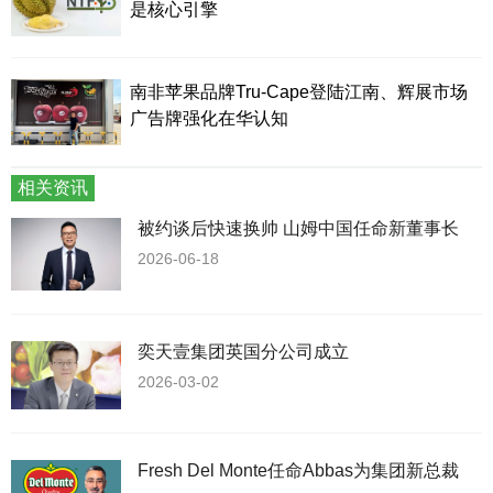
是核心引擎
南非苹果品牌Tru-Cape登陆江南、辉展市场
广告牌强化在华认知
相关资讯
被约谈后快速换帅 山姆中国任命新董事长
2026-06-18
奕天壹集团英国分公司成立
2026-03-02
Fresh Del Monte任命Abbas为集团新总裁