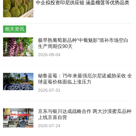
中企拟投资印尼供应链 涵盖榴莲等优势品类
相关资讯
极早熟葡萄新品种“中葡魅影”填补市场空白
生产周期仅90天
2026-08-04
秘鲁蓝莓：75年来最强厄尔尼诺威胁采收 全
球蓝莓价格面临上涨压力
2026-07-31
京东与银川达成战略合作 两大沙漠蜜瓜品种
上线京喜自营
2026-07-24