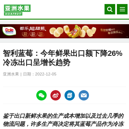
Search
菜
our
单
site
智利蓝莓：今年鲜果出口额下降26%
冷冻出口呈增长趋势
亚洲水果
日期：2022-12-05
https://asiafruitchina.net/24058.html
鉴于出口新鲜水果的生产成本增加以及过去几季的
物流问题，许多生产商决定将其蓝莓产品作为冷冻