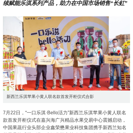
续赋能乐淇系列产品，助力在中国市场销售“长虹”
新西兰乐淇苹果小黄人联名款首发开柜仪式合影
7月22日，“一口乐淇·Bello活力”新西兰乐淇苹果小黄人联名
款首发开柜仪式在嘉兴海广兴精品水果交易中心震撼启动，
中国果蔬行业头部企业鑫荣懋果业科技集团携手新西兰知名