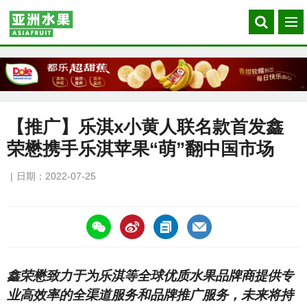
Search
菜
our
单
site
【推广】乐淇x小黄人联名款首发鑫
荣懋携手乐淇苹果“萌”翻中国市场
日期：2022-07-25
https://asiafruitchina.net/22102.html
鑫荣懋致力于为乐淇等全球优质水果品牌商提供专
业高效率的全渠道服务和品牌推广服务，未来将持