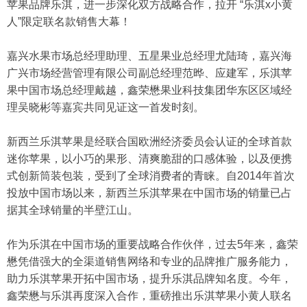
苹果品牌乐淇，进一步深化双方战略合作，拉开 “乐淇x小黄
人”限定联名款销售大幕！
嘉兴水果市场总经理助理、五星果业总经理尤陆琦，嘉兴海
广兴市场经营管理有限公司副总经理范晔、应建军，乐淇苹
果中国市场总经理戴越，鑫荣懋果业科技集团华东区区域经
理吴晓彬等嘉宾共同见证这一首发时刻。
新西兰乐淇苹果是经联合国欧洲经济委员会认证的全球首款
迷你苹果，以小巧的果形、清爽脆甜的口感体验，以及便携
式创新筒装包装，受到了全球消费者的青睐。自2014年首次
投放中国市场以来，新西兰乐淇苹果在中国市场的销量已占
据其全球销量的半壁江山。
作为乐淇在中国市场的重要战略合作伙伴，过去5年来，鑫荣
懋凭借强大的全渠道销售网络和专业的品牌推广服务能力，
助力乐淇苹果开拓中国市场，提升乐淇品牌知名度。今年，
鑫荣懋与乐淇再度深入合作，重磅推出乐淇苹果小黄人联名