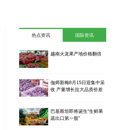
热点资讯
国际资讯
越南火龙果产地价格翻倍
伽师新梅8月15日迎集中采
收 产量增长拉大品质价差
巴基斯坦即将诞生“生鲜果
蔬出口第一股”