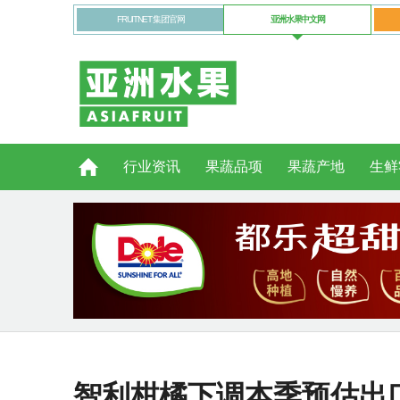
FRUITNET 集团官网
亚洲水果中文网
行业资讯
果蔬品项
果蔬产地
生鲜
智利柑橘下调本季预估出