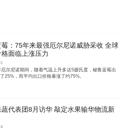
莓：75年来最强厄尔尼诺威胁采收 全球
价格面临上涨压力
31
3年厄尔尼诺期间，随着气温上升多达5摄氏度，秘鲁蓝莓出
了25%，而平均出口价格暴涨了约75%。
果蔬代表团8月访华 敲定水果输华物流新
24