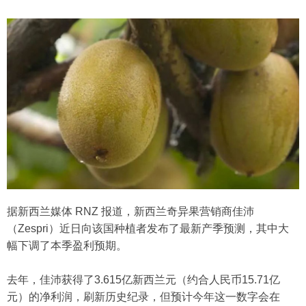
据新西兰媒体 RNZ 报道，新西兰奇异果营销商佳沛
（Zespri）近日向该国种植者发布了最新产季预测，其中大
幅下调了本季盈利预期。
去年，佳沛获得了3.615亿新西兰元（约合人民币15.71亿
元）的净利润，刷新历史纪录，但预计今年这一数字会在