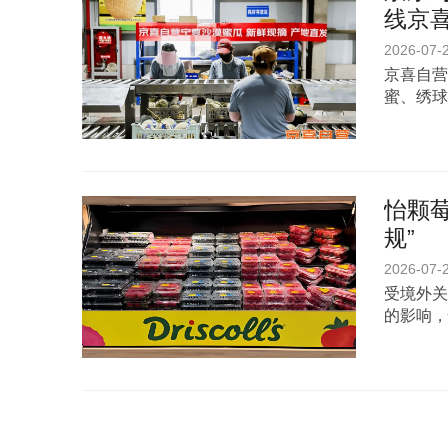
线京
2026-07-
京喜自营
蜜、绣球
怡颗
规”
2026-07-
受境外关
的影响，