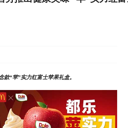
念款“苹”实力红富士苹果礼盒。