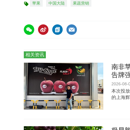
苹果
中国大陆
果蔬营销
标
签
相关资讯
南非苹
告牌
2026-08-
本次投放
的上海辉