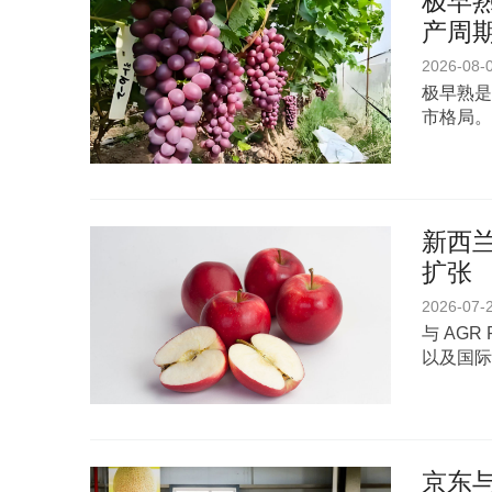
极早熟
产周期
2026-08-
极早熟是
市格局。
新西兰
扩张
2026-07-
与 AGR
以及国际
京东