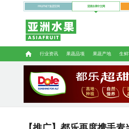
FRUITNET 集团官网
亚洲水果中文网
行业资讯
果蔬品项
果蔬产地
生鲜
【推广】都乐再度携手麦当