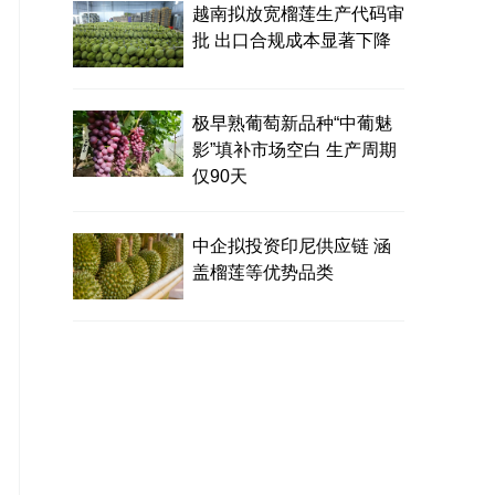
越南拟放宽榴莲生产代码审
批 出口合规成本显著下降
极早熟葡萄新品种“中葡魅
影”填补市场空白 生产周期
仅90天
中企拟投资印尼供应链 涵
盖榴莲等优势品类