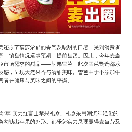
美还原了菠萝浓郁的香气及酸甜的口感，受到消费者
享，销售情况远超预期，提前售罄。因此，今年麦当
轻市场需求的甜品——苹果雪芭。此次雪芭甄选都乐
质感，呈现天然果香与清甜美味。雪芭由于不添加牛
费者在健康与美味之间的平衡。
款“苹”实力红富士苹果礼盒。礼盒采用潮流年轻化的
条勾勒出苹果的外形。都乐凭实力展现赢得麦当劳及