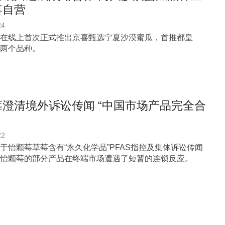
喜自营
24
在线上首次正式推出京喜甄选宁夏沙漠蜜瓜，首推都皇
两个品种。
莓澄清境外诉讼传闻 “中国市场产品完全合
22
于怡颗莓草莓含有“永久化学品”PFAS指控及集体诉讼传闻
怡颗莓的部分产品在终端市场遭遇了短暂的连锁反应。