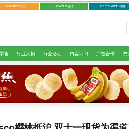
EUROFRUIT 欧洲
ASIAFRUIT 亚洲
FRUCHTHANDEL 德国
零售
行业人物
行业活动
内容订阅
广告合作
资
isco樱桃抵沪 双十一现货为渠