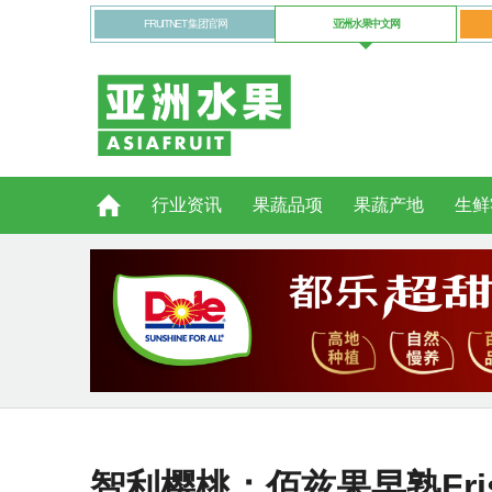
FRUITNET 集团官网
亚洲水果中文网
行业资讯
果蔬品项
果蔬产地
生鲜
智利樱桃：佰兹果早熟Fr