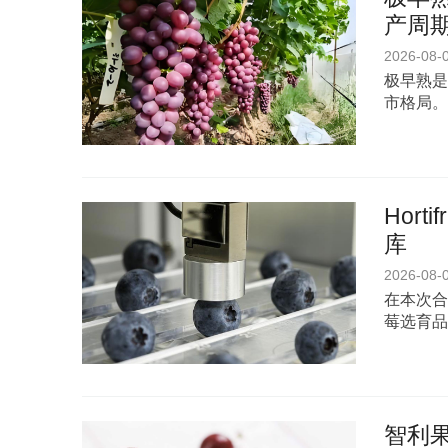
产周期
2026-08-
极早熟是
市格局。
Hor
库
2026-08-
在本次合
莓选育品
智利