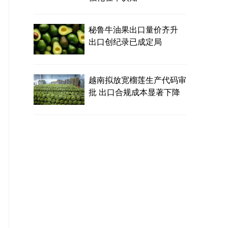
秘鲁牛油果出口量价齐升
出口创纪录已成定局
越南拟放宽榴莲生产代码审
批 出口合规成本显著下降