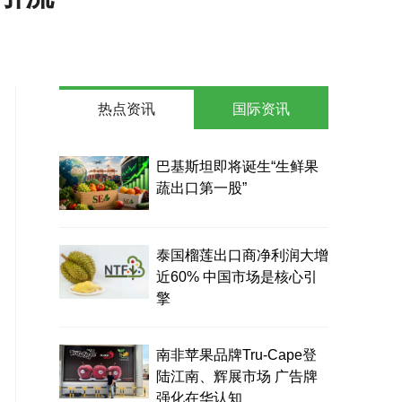
热点资讯
国际资讯
巴基斯坦即将诞生“生鲜果
蔬出口第一股”
泰国榴莲出口商净利润大增
近60% 中国市场是核心引
擎
南非苹果品牌Tru-Cape登
陆江南、辉展市场 广告牌
强化在华认知