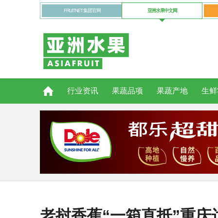
FRUITNET 集团官网
亚洲水果中文网
行业资讯
果蔬品项
果蔬产地
生鲜
老挝香蕉“一箱直抵”重庆达