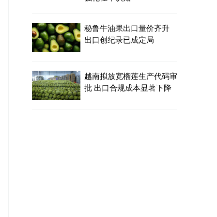
秘鲁牛油果出口量价齐升
出口创纪录已成定局
越南拟放宽榴莲生产代码审
批 出口合规成本显著下降