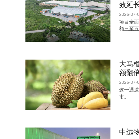
效延
2026-07-
项目全面
额三至五
大马榴
额翻
2026-07-
这一通道
市。
中远