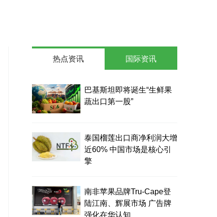
热点资讯
国际资讯
巴基斯坦即将诞生“生鲜果
蔬出口第一股”
泰国榴莲出口商净利润大增
近60% 中国市场是核心引
擎
南非苹果品牌Tru-Cape登
陆江南、辉展市场 广告牌
强化在华认知