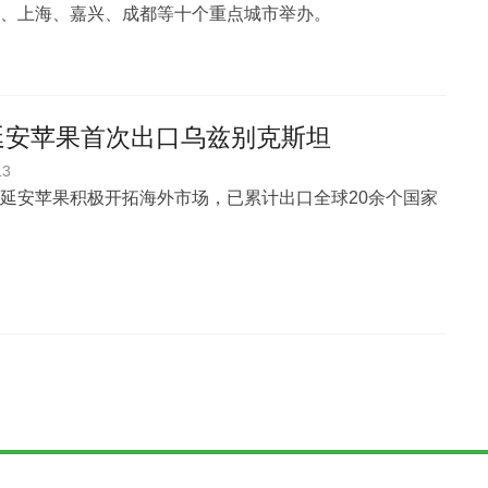
、上海、嘉兴、成都等十个重点城市举办。
延安苹果首次出口乌兹别克斯坦
13
延安苹果积极开拓海外市场，已累计出口全球20余个国家