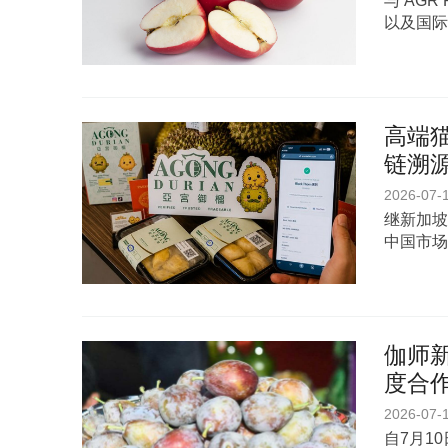
与 AGR
以及国际
高端猫
链溯
2026-07-
继新加坡
中国市场
伽师新
度合
2026-07-
自7月1