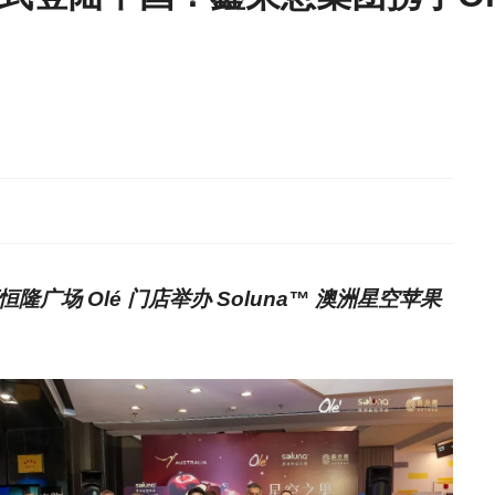
隆广场 Olé 门店举办 Soluna™ 澳洲星空苹果