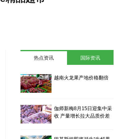
热点资讯
国际资讯
越南火龙果产地价格翻倍
伽师新梅8月15日迎集中采
收 产量增长拉大品质价差