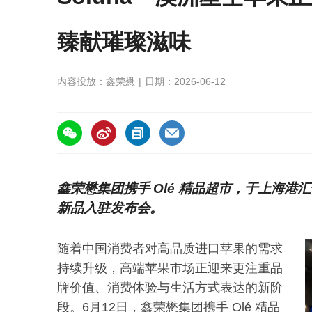
臻献璀璨滋味
内容投放：鑫荣懋
日期：2026-06-12
https://asiafruitchina.net/32168.html
鑫荣懋集团携手 Olé 精品超市，于上海港汇恒
新品入驻发布会。
随着中国消费者对高品质进口苹果的需求
持续升级，高端苹果市场正迎来更注重品
牌价值、消费体验与生活方式表达的新阶
段。6月12日，鑫荣懋集团携手 Olé 精品