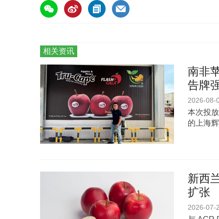
相关资讯
南非苹
告牌
2026-08-
本次投放
的上海辉
新西兰
扩张
2026-07-