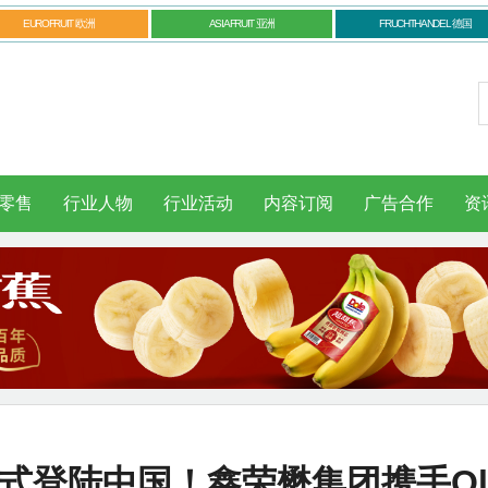
EUROFRUIT 欧洲
ASIAFRUIT 亚洲
FRUCHTHANDEL 德国
零售
行业人物
行业活动
内容订阅
广告合作
资
果正式登陆中国！鑫荣懋集团携手O