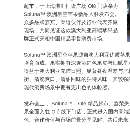
超市，于上海港汇恒隆广场 Olé 门店举办
Soluna™ 澳洲星空苹果新品入驻发布会。
众多品牌嘉宾、渠道伙伴及行业代表齐聚
现场，共同见证这款澳大利亚高端苹果品
牌正式亮相中国精品零售消费市场。
Soluna™ 澳洲星空苹果源自澳大利亚优质苹果产
培育而成。果实拥有深邃酒红色果皮与细腻星
得益于澳大利亚充沛日照、显著昼夜温差与严格种
衡、清脆爽口、清甜回味的独特风味，其较强
现代消费场景中拥有更出色的体验感。
发布会上， Soluna™、Olé 精品超市、鑫荣
果全面入驻 Olé 线下门店，正式进入国内
色、合作价值与市场前景分享见解、共话未来