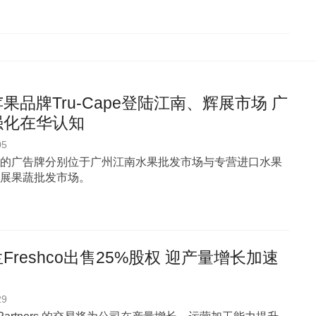
果品牌Tru-Cape登陆江南、辉展市场 广
强化在华认知
05
的广告牌分别位于广州江南水果批发市场与专营进口水果
展果蔬批发市场。
Freshco出售25%股权 迎产量增长加速
29