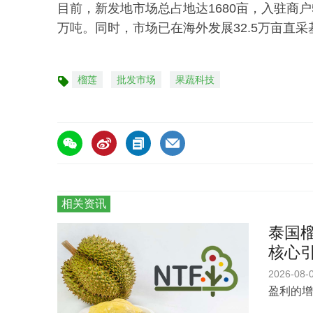
目前，新发地市场总占地达1680亩，入驻商户
万吨。同时，市场已在海外发展32.5万亩直采
榴莲
批发市场
果蔬科技
标
签
相关资讯
泰国榴
核心
2026-08-
盈利的增