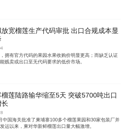
拟放宽榴莲生产代码审批 出口合规成本显
降
04
，拥有官方代码的果园水果收购价明显更高；而缺乏认证
能贱卖或出口至无代码要求的低价市场。
榴莲陆路输华缩至5天 突破5700吨出口
增长
28
月中国海关批准了柬埔寨100多个榴莲果园和30家包装厂并
发运以来，柬对华新鲜榴莲出口量大幅激增。