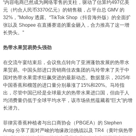
“内容电商已然成为网络零售的支柱，驱动了估算约497亿美
元（约合人民币3370亿元）的销售额，占平台总 GMV 的
32%，”Molloy 透露。“TikTok Shop（抖音海外版）的全面扩
张以及 Shopee 在直播赛道的重金砸入，合力推高了这一增
长势头。”
热带水果贸易势头强劲
在交流午宴结束后，会议焦点转向了亚洲蓬勃发展的热带水
果贸易。中国头部进口营销商佳农集团的马玲带来了关于中
国对热带水果需求狂飙突进的最新动态。数据显示，2025年
中国香蕉和榴莲的进口量分别暴涨了15%和20%。马玲指
出，尽管中国已经是全球最大的热带水果进口国，但由于人
均消费量仍低于全球平均水平，该市场依然蕴藏着“巨大”的增
长潜力。
菲律宾香蕉种植者与出口商协会（PBGEA）的 Stephen
Antig 分享了面对严峻的地缘政治挑战以及 TR4（黄叶病热带