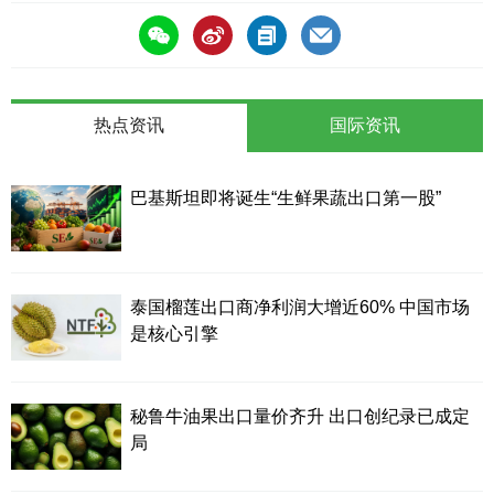
热点资讯
国际资讯
巴基斯坦即将诞生“生鲜果蔬出口第一股”
泰国榴莲出口商净利润大增近60% 中国市场
是核心引擎
秘鲁牛油果出口量价齐升 出口创纪录已成定
局