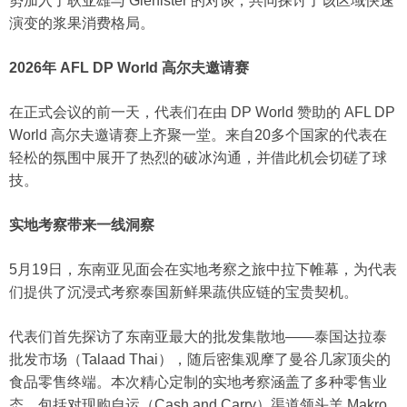
势加入了耿亚雄与 Glenister 的对谈，共同探讨了该区域快速
演变的浆果消费格局。
2026年 AFL DP World 高尔夫邀请赛
在正式会议的前一天，代表们在由 DP World 赞助的 AFL DP
World 高尔夫邀请赛上齐聚一堂。来自20多个国家的代表在
轻松的氛围中展开了热烈的破冰沟通，并借此机会切磋了球
技。
实地考察带来一线洞察
5月19日，东南亚见面会在实地考察之旅中拉下帷幕，为代表
们提供了沉浸式考察泰国新鲜果蔬供应链的宝贵契机。
代表们首先探访了东南亚最大的批发集散地——泰国达拉泰
批发市场（Talaad Thai），随后密集观摩了曼谷几家顶尖的
食品零售终端。本次精心定制的实地考察涵盖了多种零售业
态，包括对现购自运（Cash and Carry）渠道领头羊 Makro