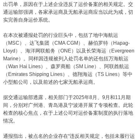
出罚单，原因在于上述企业违反了运价备案的相关规定。交
通运输部强调，各家承运商及无船承运商应当以此为戒，切
实完善自身运价系统。
在本次被通报处罚的行业巨头中，包括了地中海航运
（MSC）、达飞集团（CMA CGM）、赫伯罗特（Hapag-
Lloyd）、海洋网联船务（ONE）以及长荣海运（Evergreen
Marine）。同样因违规被列入处罚名单的还包括万海航运
（Wan Hai Lines）、森罗商船（SM Line）、阿联酋航运
（Emirates Shipping Lines）、德翔海运（TS Lines）等中
小型船公司，以及前述的七家无船承运商。
据交通运输部透露，相关部门于2025年8月、9月和11月期
间，分别对广州港、青岛港及宁波港开展了专项检查。此轮
检查的核心焦点，在于上述公司对运价备案制度的执行落地
情况。
通报指出，被点名的企业存在“违反相关规定，包括未履行运