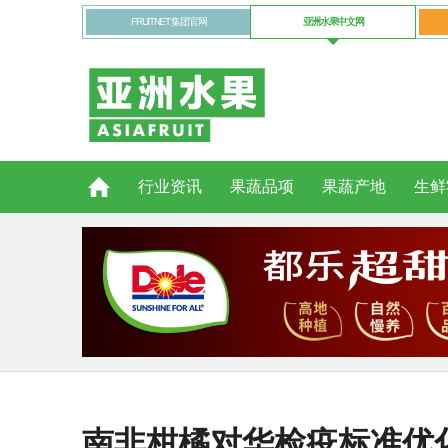
FRUITNET 集团官网
亚洲水果中文网
行业资讯
果蔬品项
果蔬产地
生鲜
南非柑橘对华检疫标准优