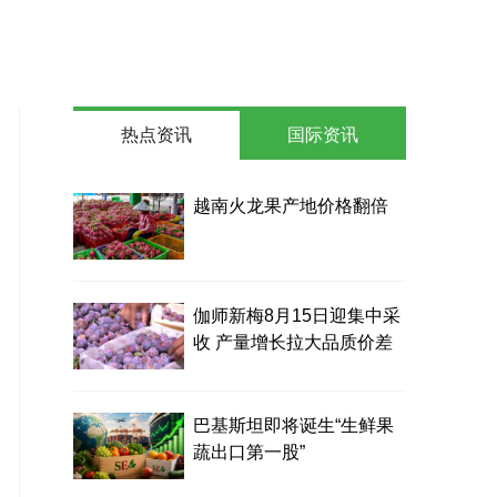
热点资讯
国际资讯
越南火龙果产地价格翻倍
伽师新梅8月15日迎集中采
收 产量增长拉大品质价差
巴基斯坦即将诞生“生鲜果
蔬出口第一股”