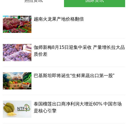
热点资讯
国际资讯
越南火龙果产地价格翻倍
伽师新梅8月15日迎集中采收 产量增长拉大品
质价差
巴基斯坦即将诞生“生鲜果蔬出口第一股”
泰国榴莲出口商净利润大增近60% 中国市场
是核心引擎