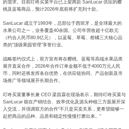
的需求。目前叮咚买菜平台已上架两款 SanLucar 供应的樱
桃及蓝莓商品，预计2026年底前将扩充到十款。
SanLucar 成立于1993年，总部位于西班牙，是全球最大的
水果公司之一，业务覆盖40余国。公司年营收超十亿欧元
（约合人民币80.9亿元），以蓝莓、草莓、柑橘三大核心品
类的“顶级果园管理”享誉行业。
战略签约仪式上，双方宣布将在樱桃、蓝莓等高端水果品类
展开直采合作，2026年合作订单金额不低于4000万元人民
币，同时还将发挥各自优势，在供应链协同、产品创新及市
场推广等领域展开长期合作。
叮咚买菜董事长兼 CEO 梁昌霖在现场表示，期待叮咚买菜与
SanLucar 能在产销结合、效率优化及源头种植三方面展开深
入交流，并强调双方的合作“不只是买卖关系，更希望能够一
起把商品的品种、品质和稳定性慢慢打磨出来。”