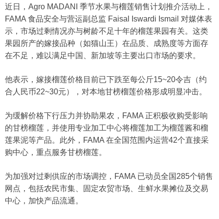
近日，Agro MADANI 季节水果与榴莲销售计划推介活动上，
FAMA 食品安全与营运副总监 Faisal Iswardi Ismail 对媒体表
示，市场过剩情况亦与树龄不足十年的榴莲果园有关。这类
果园所产的嫁接品种（如猫山王）在品质、成熟度等方面存
在不足，难以满足中国、新加坡等主要出口市场的要求。
他表示，嫁接榴莲价格目前已下跌至每公斤15~20令吉（约
合人民币22~30元），对本地甘榜榴莲价格形成明显冲击。
为缓解价格下行压力并协助果农，FAMA 正积极收购受影响
的甘榜榴莲，并使用专业加工中心将榴莲加工为榴莲酱和榴
莲果泥等产品。此外，FAMA 在全国范围内运营42个直接采
购中心，重点服务甘榜榴莲。
为加强对过剩供应的市场调控，FAMA 已动员全国285个销售
网点，包括农民市集、固定农贸市场、生鲜水果摊位及交易
中心，加快产品流通。