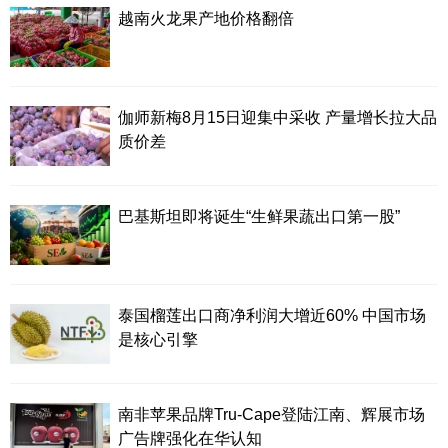
越南火龙果产地价格翻倍
伽师新梅8月15日迎集中采收 产量增长拉大品
质价差
巴基斯坦即将诞生“生鲜果蔬出口第一股”
泰国榴莲出口商净利润大增近60% 中国市场
是核心引擎
南非苹果品牌Tru-Cape登陆江南、辉展市场
广告牌强化在华认知