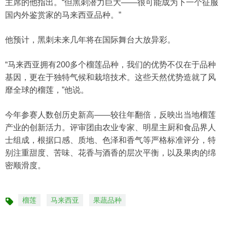
主席的他指出。“但黑刺潜力巨大——很可能成为下一个征服
国内外鉴赏家的马来西亚品种。”
他预计，黑刺未来几年将在国际舞台大放异彩。
“马来西亚拥有200多个榴莲品种，我们的优势不仅在于品种
基因，更在于独特气候和栽培技术。这些天然优势造就了风
靡全球的榴莲，”他说。
今年参赛人数创历史新高——较往年翻倍，反映出当地榴莲
产业的创新活力。评审团由农业专家、明星主厨和食品界人
士组成，根据口感、质地、色泽和香气等严格标准评分，特
别注重甜度、苦味、花香与酒香的层次平衡，以及果肉的绵
密顺滑度。
榴莲
马来西亚
果蔬品种
标
签