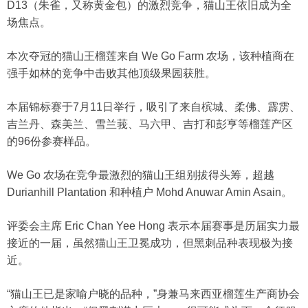
D13（朱雀，又称黄金包）的激烈竞争，猫山王依旧成为全
场焦点。
本次夺冠的猫山王榴莲来自 We Go Farm 农场，该种植商在
强手如林的竞争中击败其他顶级果园获胜。
本届锦标赛于7月11日举行，吸引了来自槟城、柔佛、霹雳、
吉兰丹、森美兰、雪兰莪、马六甲、吉打和彭亨等榴莲产区
的96份参赛样品。
We Go 农场在竞争最激烈的猫山王组别拔得头筹，超越
Durianhill Plantation 和种植户 Mohd Anuwar Amin Asain。
评委会主席 Eric Chan Yee Hong 表示本届赛事是历届实力最
接近的一届，虽然猫山王卫冕成功，但黑刺品种表现极为接
近。
“猫山王已是家喻户晓的品种，”身兼马来西亚榴莲生产商协会