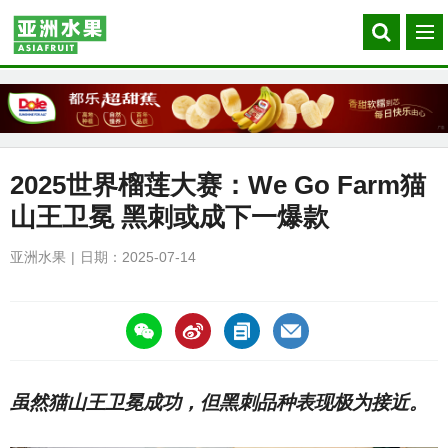
Search
菜
our
单
site
2025世界榴莲大赛：We Go Farm猫
山王卫冕 黑刺或成下一爆款
亚洲水果
日期：2025-07-14
https://asiafruitchina.net/30229.html
虽然猫山王卫冕成功，但黑刺品种表现极为接近。