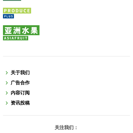
关于我们
广告合作
内容订阅
资讯投稿
关注我们：