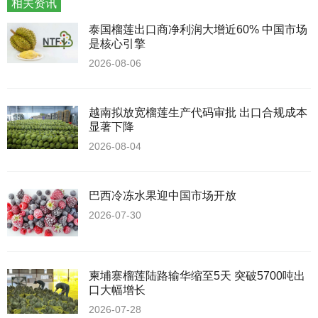
相关资讯
泰国榴莲出口商净利润大增近60% 中国市场
是核心引擎
2026-08-06
越南拟放宽榴莲生产代码审批 出口合规成本
显著下降
2026-08-04
巴西冷冻水果迎中国市场开放
2026-07-30
柬埔寨榴莲陆路输华缩至5天 突破5700吨出
口大幅增长
2026-07-28