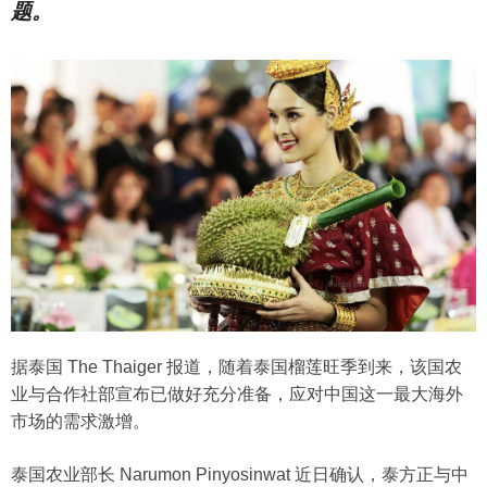
题。
据泰国 The Thaiger 报道，随着泰国榴莲旺季到来，该国农
业与合作社部宣布已做好充分准备，应对中国这一最大海外
市场的需求激增。
泰国农业部长 Narumon Pinyosinwat 近日确认，泰方正与中