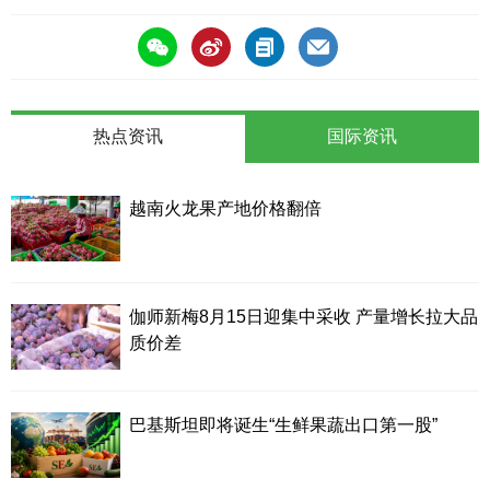
热点资讯
国际资讯
越南火龙果产地价格翻倍
伽师新梅8月15日迎集中采收 产量增长拉大品
质价差
巴基斯坦即将诞生“生鲜果蔬出口第一股”