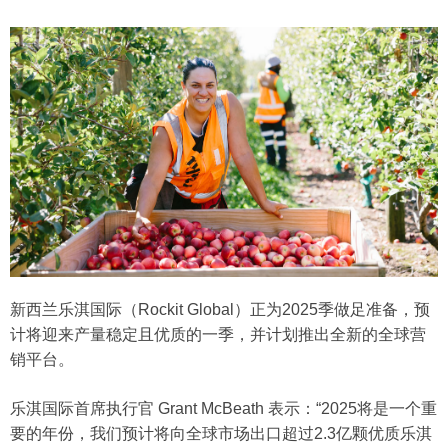
新西兰乐淇国际（Rockit Global）正为2025季做足准备，预
计将迎来产量稳定且优质的一季，并计划推出全新的全球营
销平台。
乐淇国际首席执行官 Grant McBeath 表示：“2025将是一个重
要的年份，我们预计将向全球市场出口超过2.3亿颗优质乐淇