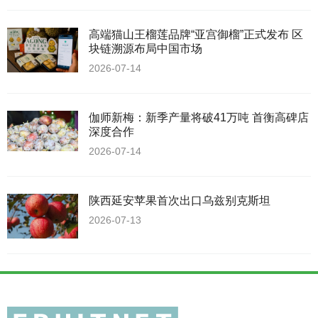
高端猫山王榴莲品牌“亚宫御榴”正式发布 区
块链溯源布局中国市场
2026-07-14
伽师新梅：新季产量将破41万吨 首衡高碑店
深度合作
2026-07-14
陕西延安苹果首次出口乌兹别克斯坦
2026-07-13