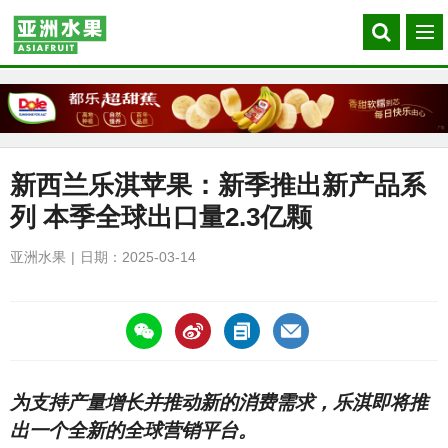
Search
菜
our
单
site
新西兰乐淇苹果：新季推出新产品系
列 本季全球出口量2.3亿颗
亚洲水果
日期：2025-03-14
https://asiafruitchina.net/29483.html
为支持产量增长并推动新的消费需求，乐淇即将推
出一个全新的全球营销平台。