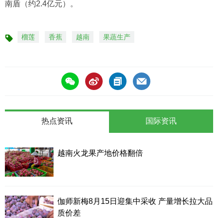
南盾（约2.4亿元）。
榴莲
香蕉
越南
果蔬生产
标
签
热点资讯
国际资讯
越南火龙果产地价格翻倍
伽师新梅8月15日迎集中采收 产量增长拉大品
质价差