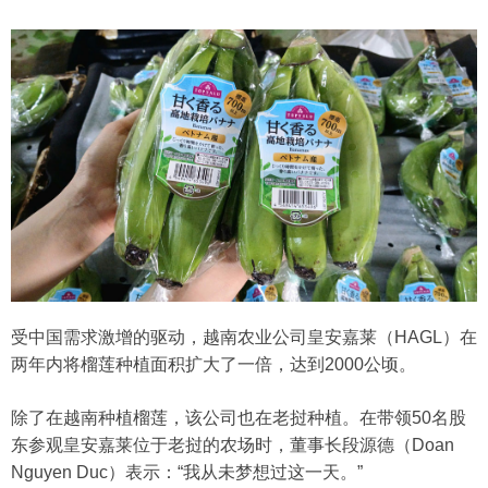
受中国需求激增的驱动，越南农业公司皇安嘉莱（HAGL）在
两年内将榴莲种植面积扩大了一倍，达到2000公顷。
除了在越南种植榴莲，该公司也在老挝种植。在带领50名股
东参观皇安嘉莱位于老挝的农场时，董事长段源德（Doan
Nguyen Duc）表示：“我从未梦想过这一天。”