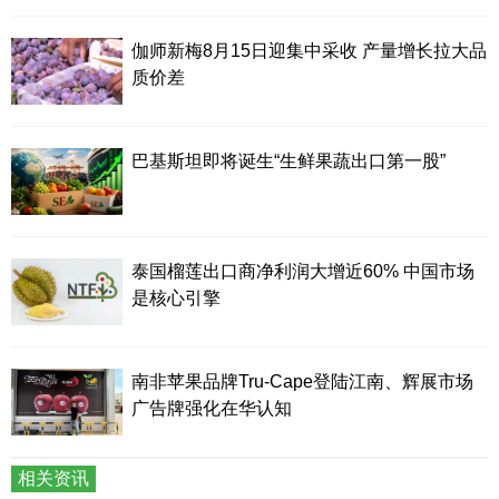
伽师新梅8月15日迎集中采收 产量增长拉大品
质价差
巴基斯坦即将诞生“生鲜果蔬出口第一股”
泰国榴莲出口商净利润大增近60% 中国市场
是核心引擎
南非苹果品牌Tru-Cape登陆江南、辉展市场
广告牌强化在华认知
相关资讯