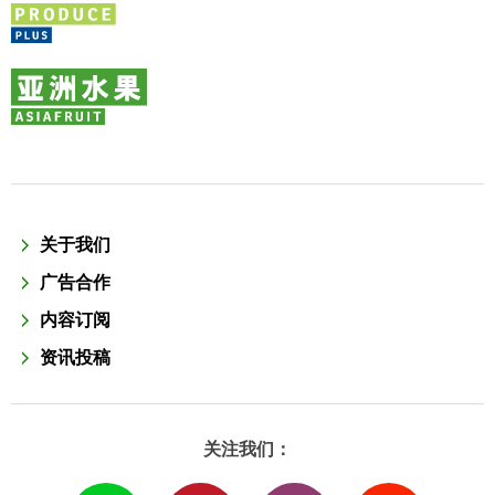
关于我们
广告合作
内容订阅
资讯投稿
关注我们：