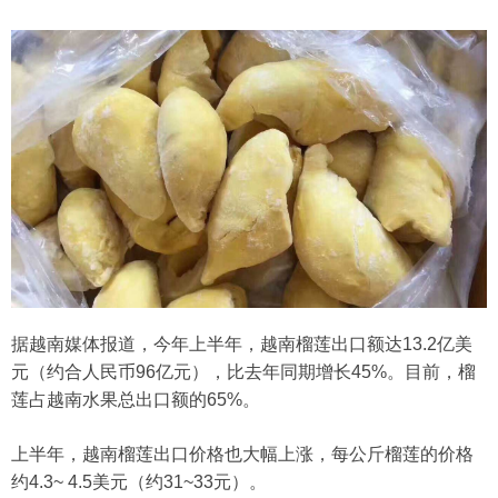
据越南媒体报道，今年上半年，越南榴莲出口额达13.2亿美
元（约合人民币96亿元），比去年同期增长45%。目前，榴
莲占越南水果总出口额的65%。
上半年，越南榴莲出口价格也大幅上涨，每公斤榴莲的价格
约4.3~ 4.5美元（约31~33元）。