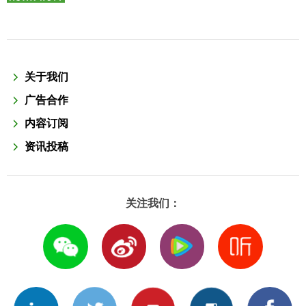
关于我们
广告合作
内容订阅
资讯投稿
关注我们：