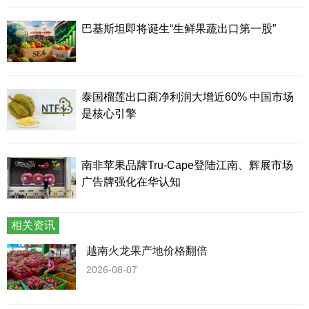
巴基斯坦即将诞生“生鲜果蔬出口第一股”
泰国榴莲出口商净利润大增近60% 中国市场
是核心引擎
南非苹果品牌Tru-Cape登陆江南、辉展市场
广告牌强化在华认知
相关资讯
越南火龙果产地价格翻倍
2026-08-07