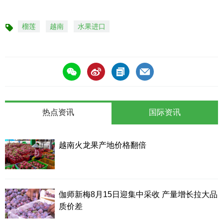
榴莲
越南
水果进口
标
签
热点资讯
国际资讯
越南火龙果产地价格翻倍
伽师新梅8月15日迎集中采收 产量增长拉大品
质价差