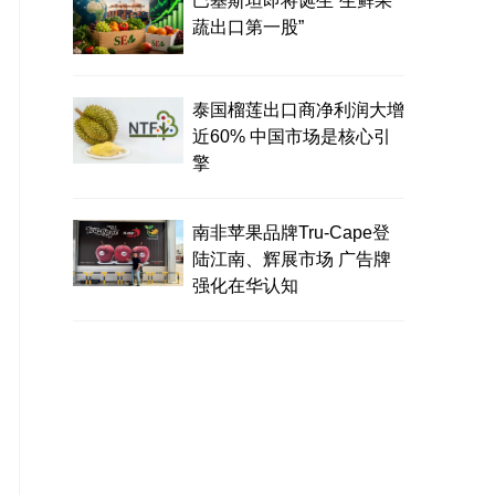
巴基斯坦即将诞生“生鲜果
蔬出口第一股”
泰国榴莲出口商净利润大增
近60% 中国市场是核心引
擎
南非苹果品牌Tru-Cape登
陆江南、辉展市场 广告牌
强化在华认知