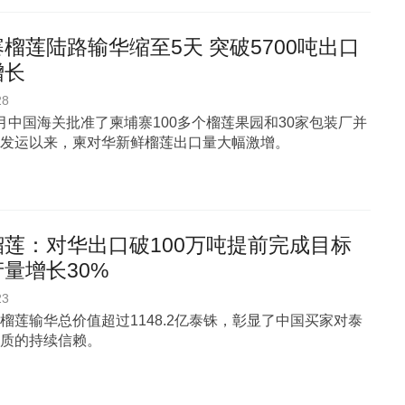
榴莲陆路输华缩至5天 突破5700吨出口
增长
28
月中国海关批准了柬埔寨100多个榴莲果园和30家包装厂并
发运以来，柬对华新鲜榴莲出口量大幅激增。
榴莲：对华出口破100万吨提前完成目标
量增长30%
23
榴莲输华总价值超过1148.2亿泰铢，彰显了中国买家对泰
质的持续信赖。