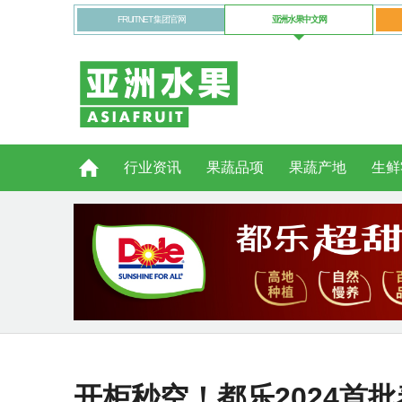
FRUITNET 集团官网
亚洲水果中文网
行业资讯
果蔬品项
果蔬产地
生鲜
开柜秒空！都乐2024首