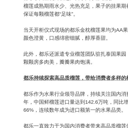
榴莲成熟期雨水少、光热充足，果子的挂果期
保证每颗榴莲都“足味”。
当天开柜仪式现场的都乐金枕榴莲果均为AA
颜色澄黄，口感绵密细腻，醇厚香甜。
此外，都乐还派遣专业榴莲团队驻扎泰国果园
颗颗房多肉美，瓣瓣果肉饱满。
都乐持续探索高品质榴莲，带给消费者多样的
都乐作为水果行业领导品牌，持续关注国内消费
年，中国鲜榴莲进口量达到142.6万吨，同比
66%，连续数年成为进口额第一的水果品类。
都乐一直致力于为国内消费者带来高品质榴莲