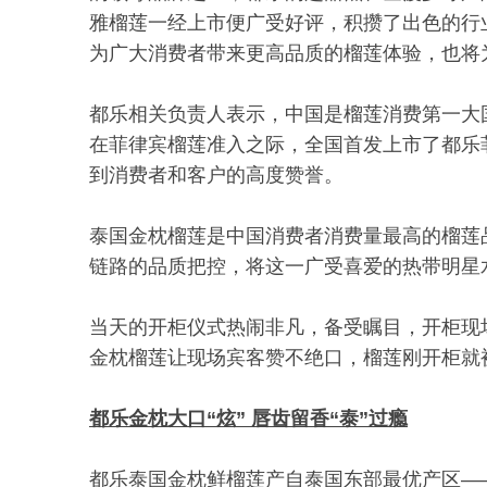
雅榴莲一经上市便广受好评，积攒了出色的行
为广大消费者带来更高品质的榴莲体验，也将
都乐相关负责人表示，中国是榴莲消费第一大国
在菲律宾榴莲准入之际，全国首发上市了都乐
到消费者和客户的高度赞誉。
泰国金枕榴莲是中国消费者消费量最高的榴莲
链路的品质把控，将这一广受喜爱的热带明星
当天的开柜仪式热闹非凡，备受瞩目，开柜现
金枕榴莲让现场宾客赞不绝口，榴莲刚开柜就
都乐金枕大口“炫” 唇齿留香“泰”过瘾
都乐泰国金枕鲜榴莲产自泰国东部最优产区—