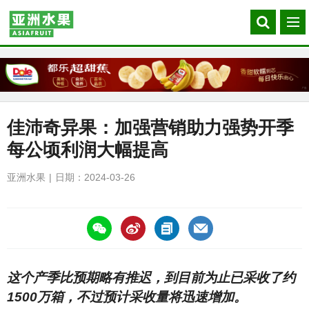
Search
菜
our
单
site
佳沛奇异果：加强营销助力强势开季
每公顷利润大幅提高
亚洲水果
日期：2024-03-26
https://asiafruitchina.net/27335.html
这个产季比预期略有推迟，到目前为止已采收了约
1500万箱，不过预计采收量将迅速增加。