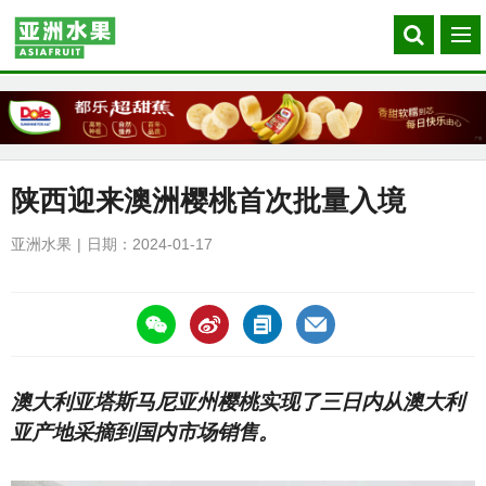
Search
菜
our
单
site
陕西迎来澳洲樱桃首次批量入境
亚洲水果
日期：2024-01-17
https://asiafruitchina.net/26936.html
澳大利亚塔斯马尼亚州樱桃实现了三日内从澳大利
亚产地采摘到国内市场销售。