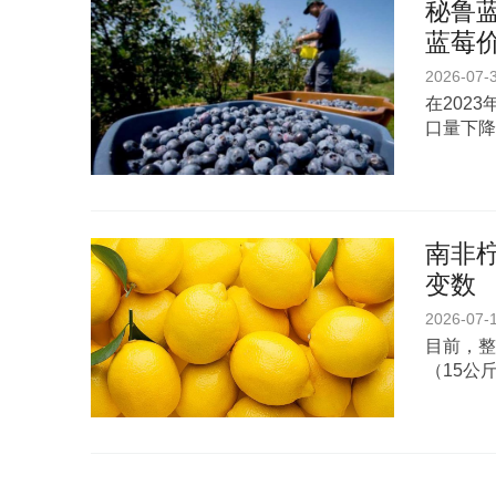
秘鲁蓝
蓝莓
2026-07-
在202
口量下降
南非柠
变数
2026-07-
目前，整
（15公