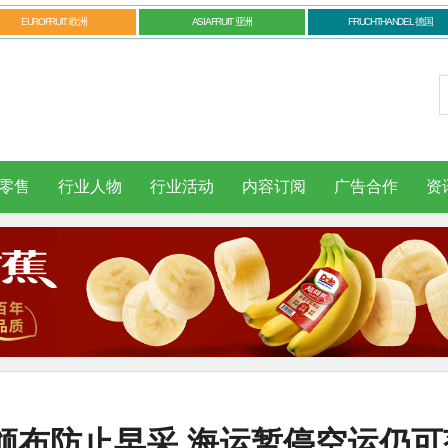
EUROFRUIT 欧洲
ASIAFRUIT 亚洲
FRUCHTHANDEL 德国
零售
行业人物
行业活动
内容订阅
广告合作
资
颁布防止早采 海运暂停空运仍可