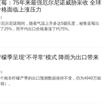
莓：75年来最强厄尔尼诺威胁采收 全球
价格面临上涨压力
31
3年厄尔尼诺期间，随着气温上升多达5摄氏度，秘鲁蓝莓出
了25%，而平均出口价格暴涨了约75%。
檬季呈现“不寻常”模式 降雨为出口带来
15
个南非柠檬产季的出口预测数据保持不变，仍为4940万箱
斤箱）。