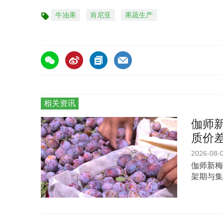
牛油果
肯尼亚
果蔬生产
标
签
相关资讯
伽师新
质价
2026-08-
伽师新梅
架期与集