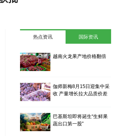
热点资讯
国际资讯
越南火龙果产地价格翻倍
伽师新梅8月15日迎集中采
收 产量增长拉大品质价差
巴基斯坦即将诞生“生鲜果
蔬出口第一股”