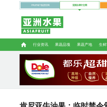
FRUITNET 集团官网
亚洲水果中文网
行业资讯
果蔬品项
果蔬产地
生鲜
肯尼亚牛油果：临时禁令