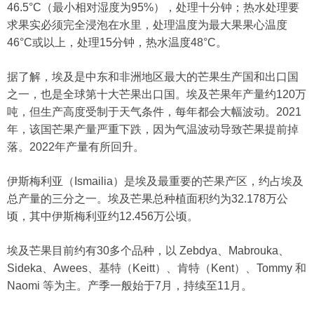
46.5°C（最小相对湿度为95%），处理十分钟；热水处理要
求果实必须完全浸泡在水里，处理温度为最大果果心温度
46°C或以上，处理15分钟，热水温度48°C。
据了解，埃及是中东和非洲地区最大的芒果生产国和出口国
之一，也是全球第十大芒果出口国。埃及芒果年产量约120万
吨，但生产高度受制于天气条件，每年都会大幅波动。2021
年，该国芒果产量严重下跌，因为气温波动导致芒果提前掉
落。2022年产量有所回升。
伊斯梅利亚（Ismailia）是埃及最重要的芒果产区，约占埃及
总产量的三分之一。埃及芒果总种植面积约为32.178万公
顷，其中伊斯梅利亚约12.456万公顷。
埃及芒果目前约有30多个品种，以 Zebdya、Mabrouka、
Sideka、Awees、基特（Keitt）、肯特（Kent）、Tommy 和
Naomi 等为主。产季一般始于7月，持续至11月。