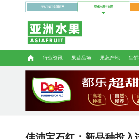
FRUITNET 集团官网
亚洲水果中文网
行业资讯
果蔬品项
果蔬产地
生鲜
佳沛宝石红：新品种投入