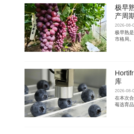
极早熟
产周期
2026-08-
极早熟是
市格局。
Hor
库
2026-08-
在本次合
莓选育品