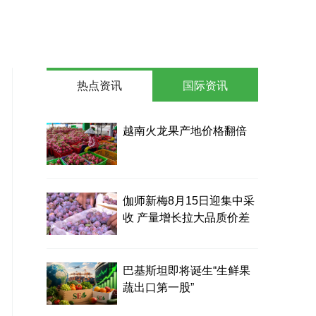
热点资讯
国际资讯
越南火龙果产地价格翻倍
伽师新梅8月15日迎集中采
收 产量增长拉大品质价差
巴基斯坦即将诞生“生鲜果
蔬出口第一股”